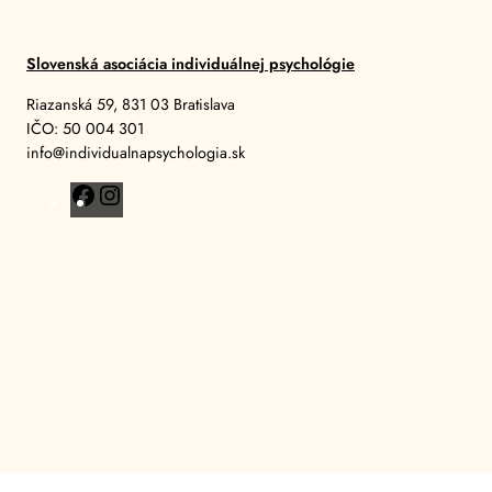
Slovenská asociácia individuálnej psychológie
Riazanská 59, 831 03 Bratislava
IČO: 50 004 301
info@individualnapsychologia.sk
F
I
a
n
c
s
e
t
b
a
o
g
o
r
k
a
m