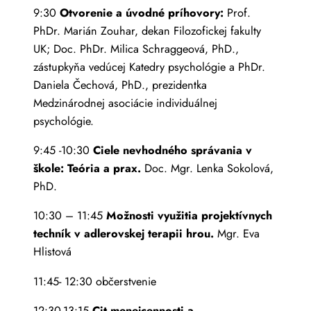
9:30
Otvorenie a úvodné príhovory:
Prof.
PhDr. Marián Zouhar, dekan Filozofickej fakulty
UK; Doc. PhDr. Milica Schraggeová, PhD.,
zástupkyňa vedúcej Katedry psychológie a PhDr.
Daniela Čechová, PhD., prezidentka
Medzinárodnej asociácie individuálnej
psychológie.
9:45 -10:30
Ciele nevhodného správania v
škole: Teória a prax.
Doc. Mgr. Lenka Sokolová,
PhD.
10:30 – 11:45
Možnosti využitia projektívnych
techník v adlerovskej terapii hrou.
Mgr. Eva
Hlistová
11:45- 12:30 občerstvenie
12:30-13:15
Cit menejcennosti a