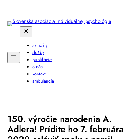
Prejsť
na
obsah
aktuality
služby
publikácie
o nás
kontakt
ambulancia
150. výročie narodenia A.
Adlera! Prídite ho 7. februára