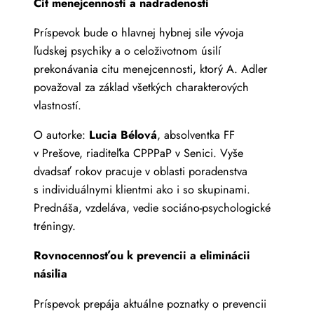
Cit menejcennosti a nadradenosti
Príspevok bude o hlavnej hybnej sile vývoja
ľudskej psychiky a o celoživotnom úsilí
prekonávania citu menejcennosti, ktorý A. Adler
považoval za základ všetkých charakterových
vlastností.
O autorke:
Lucia Bélová
, absolventka FF
v Prešove, riaditeľka CPPPaP v Senici. Vyše
dvadsať rokov pracuje v oblasti poradenstva
s individuálnymi klientmi ako i so skupinami.
Prednáša, vzdeláva, vedie sociáno-psychologické
tréningy.
Rovnocennosťou k prevencii a eliminácii
násilia
Príspevok prepája aktuálne poznatky o prevencii