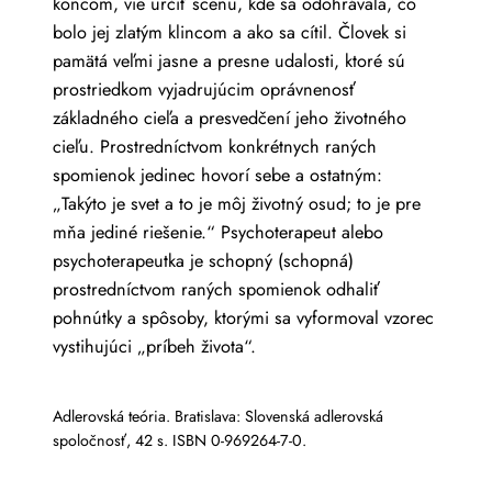
koncom, vie určiť scénu, kde sa odohrávala, čo
bolo jej zlatým klincom a ako sa cítil. Človek si
pamätá veľmi jasne a presne udalosti, ktoré sú
prostriedkom vyjadrujúcim oprávnenosť
základného cieľa a presvedčení jeho životného
cieľu. Prostredníctvom konkrétnych raných
spomienok jedinec hovorí sebe a ostatným:
„Takýto je svet a to je môj životný osud; to je pre
mňa jediné riešenie.“ Psychoterapeut alebo
psychoterapeutka je schopný (schopná)
prostredníctvom raných spomienok odhaliť
pohnútky a spôsoby, ktorými sa vyformoval vzorec
vystihujúci „príbeh života“.
Adlerovská teória. Bratislava: Slovenská adlerovská
spoločnosť, 42 s. ISBN 0-969264-7-0.