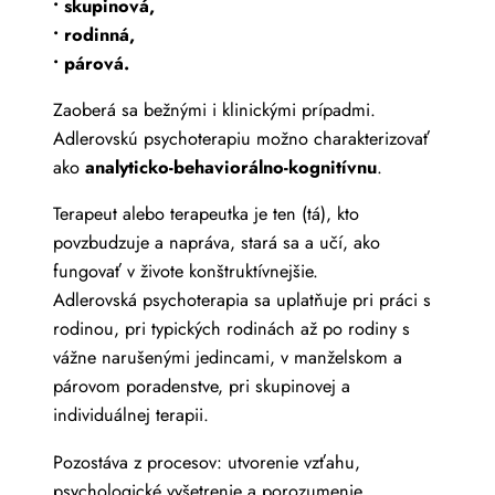
• skupinová,
• rodinná,
• párová.
Zaoberá sa bežnými i klinickými prípadmi.
Adlerovskú psychoterapiu možno charakterizovať
ako
analyticko-behaviorálno-kognitívnu
.
Terapeut alebo terapeutka je ten (tá), kto
povzbudzuje a napráva, stará sa a učí, ako
fungovať v živote konštruktívnejšie.
Adlerovská psychoterapia sa uplatňuje pri práci s
rodinou, pri typických rodinách až po rodiny s
vážne narušenými jedincami, v manželskom a
párovom poradenstve, pri skupinovej a
individuálnej terapii.
Pozostáva z procesov: utvorenie vzťahu,
psychologické vyšetrenie a porozumenie,