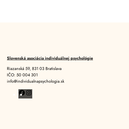
Slovenská asociácia individuálnej psychológie
Riazanská 59, 831 03 Bratislava
IČO: 50 004 301
info@individualnapsychologia.sk
F
I
a
n
c
s
e
t
b
a