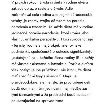
V prvých rokoch života si dieťa v rodine utvára
základy obraz o svete a o živote. Adler
zdôrazňoval celú rodinu a to najmä súrodenecké
vzťahy. Je známy svojim dôrazom na poradie
narodenia a tvrdením, že každé dieťa má v rodine
jedinečné poradie narodenia, ktoré utvára jeho
vlastnú, unikátnu perspektívu. Hoci súrodenci žijú
v tej istej rodine a majú objektívne rovnaké
podmienky, spoločenské prostredie signifikantných
„ostatných“ sa u každého člena rodiny líši a každý
má vlastné skúsenosti a interakcie. Pozícia dieťaťa
však poskytuje iba príležitosti, nie istotu, že dieťa
mať špecifické typy skúseností. Napr. je
pravdepodobné, ale nie isté, že prvorodené deti
budú dominantnými jedincami, najmladšie zas
tými šarmantnými a že prostrední budú sudcami
poukazujúcimi na spravodlivosť.