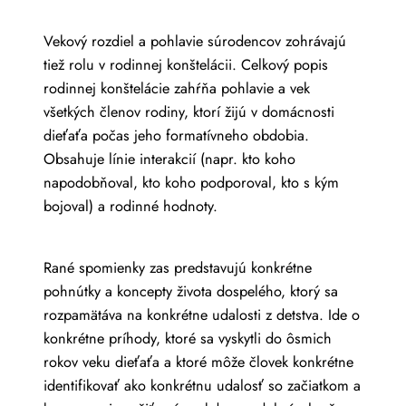
Vekový rozdiel a pohlavie súrodencov zohrávajú
tiež rolu v rodinnej konštelácii. Celkový popis
rodinnej konštelácie zahŕňa pohlavie a vek
všetkých členov rodiny, ktorí žijú v domácnosti
dieťaťa počas jeho formatívneho obdobia.
Obsahuje línie interakcií (napr. kto koho
napodobňoval, kto koho podporoval, kto s kým
bojoval) a rodinné hodnoty.
Rané spomienky zas predstavujú konkrétne
pohnútky a koncepty života dospelého, ktorý sa
rozpamätáva na konkrétne udalosti z detstva. Ide o
konkrétne príhody, ktoré sa vyskytli do ôsmich
rokov veku dieťaťa a ktoré môže človek konkrétne
identifikovať ako konkrétnu udalosť so začiatkom a