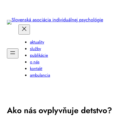
Prejsť
na
obsah
aktuality
služby
publikácie
o nás
kontakt
ambulancia
Ako nás ovplyvňuje detstvo?