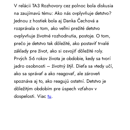
V relácii TA3 Rozhovory cez polnoc bola diskusia
na zaujímavú tému: Ako nás ovplyvňuje detstvo?
Jednou z hostiek bola aj Danka Čechová a
rozprávala o tom, ako veľmi prežité detstvo
ovplyvňuje životné rozhodnutia, postoje. O tom,
prečo je detstvo tak dôležité, ako postaviť trvalé
základy pre život, ako si osvojiť dôležité roly.
Prvých 5-6 rokov života je obdobie, kedy sa tvorí
jadro osobnosti – životný štýl. Dieťa sa vtedy učí,
ako sa správať a ako reagovať, ale zároveň
spoznáva aj to, ako reagujú ostatní. Detstvo je
dôležitým obdobím pre úspech vzťahov v
dospelosti. Viac
tu
.