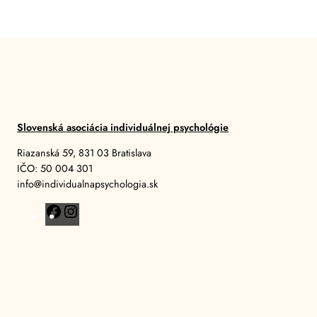
Slovenská asociácia individuálnej psychológie
Riazanská 59, 831 03 Bratislava
IČO: 50 004 301
info@individualnapsychologia.sk
F
I
a
n
c
s
e
t
b
a
o
g