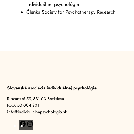
individuálnej psychológie
Členka Society for Psychotherapy Research
Slovenská asociácia individuálnej psychológie
Riazanská 59, 831 03 Bratislava
IČO: 50 004 301
info@individualnapsychologia.sk
F
I
a
n