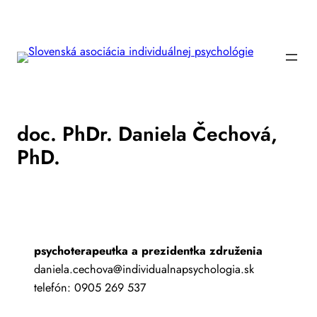
Prejsť
na
obsah
doc. PhDr. Daniela Čechová,
PhD.
psychoterapeutka a prezidentka združenia
daniela.cechova@individualnapsychologia.sk
telefón: 0905 269 537