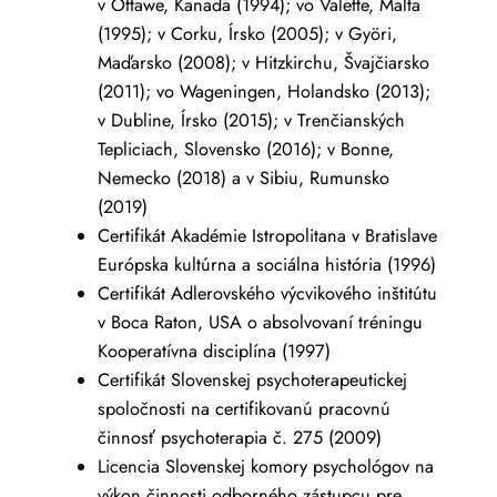
v Ottawe, Kanada (1994); vo Valette, Malta
(1995); v Corku, Írsko (2005); v Györi,
Maďarsko (2008); v Hitzkirchu, Švajčiarsko
(2011); vo Wageningen, Holandsko (2013);
v Dubline, Írsko (2015); v Trenčianských
Tepliciach, Slovensko (2016); v Bonne,
Nemecko (2018) a v Sibiu, Rumunsko
(2019)
Certifikát Akadémie Istropolitana v Bratislave
Európska kultúrna a sociálna história (1996)
Certifikát Adlerovského výcvikového inštitútu
v Boca Raton, USA o absolvovaní tréningu
Kooperatívna disciplína (1997)
Certifikát Slovenskej psychoterapeutickej
spoločnosti na certifikovanú pracovnú
činnosť psychoterapia č. 275 (2009)
Licencia Slovenskej komory psychológov na
výkon činnosti odborného zástupcu pre