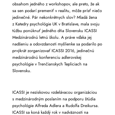
obsahom jedného z workshopov, ale preto, že ak
sa sen podarí premeniť v realitu, môže prísť niečo
jedinečné. Pár nekonkrétnych slov? Mladá žena
z Katedry psychológie UK v Bratislave, mala svoju
túžbu ponúknuť jedného dňa Slovensku ICASSI
Medzinárodnú letnú školu. A práve vďaka jej
nadšeniu a odovzdanosti myšlienke sa podarilo po
prvýkrát zorganizovať ICASSI 2016, jedinečnú
medzinárodnú konferenciu adlerovskej
psychológie v Trenčianskych Tepliciach na
Slovensku.
ICASSI je neziskovou vzdelávacou organizáciou
s medzinárodným poslaním na podporu štúdia
psychológie Alfreda Adlera a Rudolfa Dreikursa.
ICASSI sa koná každý rok v nadväznosti na