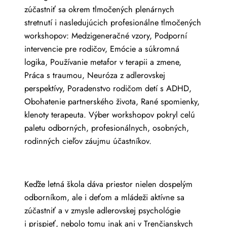
zúčastniť sa okrem tlmočených plenárnych
stretnutí i nasledujúcich profesionálne tlmočených
workshopov: Medzigeneračné vzory, Podporní
intervencie pre rodičov, Emócie a súkromná
logika, Používanie metafor v terapii a zmene,
Práca s traumou, Neuróza z adlerovskej
perspektívy, Poradenstvo rodičom detí s ADHD,
Obohatenie partnerského života, Rané spomienky,
klenoty terapeuta. Výber workshopov pokryl celú
paletu odborných, profesionálnych, osobných,
rodinných cieľov záujmu účastníkov.
Keďže letná škola dáva priestor nielen dospelým
odborníkom, ale i deťom a mládeži aktívne sa
zúčastniť a v zmysle adlerovskej psychológie
i prispieť, nebolo tomu inak ani v Trenčianskych