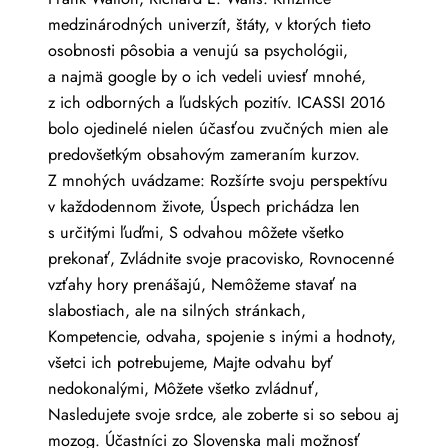
medzinárodných univerzít, štáty, v ktorých tieto
osobnosti pôsobia a venujú sa psychológii,
a najmä google by o ich vedeli uviesť mnohé,
z ich odborných a ľudských pozitív. ICASSI 2016
bolo ojedinelé nielen účasťou zvučných mien ale
predovšetkým obsahovým zameraním kurzov.
Z mnohých uvádzame: Rozšírte svoju perspektívu
v každodennom živote, Úspech prichádza len
s určitými ľuďmi, S odvahou môžete všetko
prekonať, Zvládnite svoje pracovisko, Rovnocenné
vzťahy hory prenášajú, Nemôžeme stavať na
slabostiach, ale na silných stránkach,
Kompetencie, odvaha, spojenie s inými a hodnoty,
všetci ich potrebujeme, Majte odvahu byť
nedokonalými, Môžete všetko zvládnuť,
Nasledujete svoje srdce, ale zoberte si so sebou aj
mozog. Účastníci zo Slovenska mali možnosť