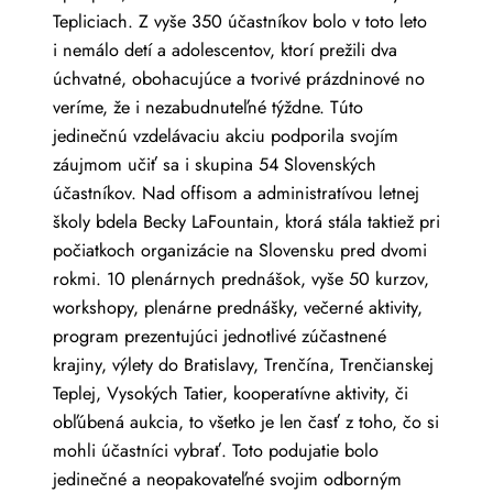
Tepliciach. Z vyše 350 účastníkov bolo v toto leto
i nemálo detí a adolescentov, ktorí prežili dva
úchvatné, obohacujúce a tvorivé prázdninové no
veríme, že i nezabudnuteľné týždne. Túto
jedinečnú vzdelávaciu akciu podporila svojím
záujmom učiť sa i skupina 54 Slovenských
účastníkov. Nad offisom a administratívou letnej
školy bdela Becky LaFountain, ktorá stála taktiež pri
počiatkoch organizácie na Slovensku pred dvomi
rokmi. 10 plenárnych prednášok, vyše 50 kurzov,
workshopy, plenárne prednášky, večerné aktivity,
program prezentujúci jednotlivé zúčastnené
krajiny, výlety do Bratislavy, Trenčína, Trenčianskej
Teplej, Vysokých Tatier, kooperatívne aktivity, či
obľúbená aukcia, to všetko je len časť z toho, čo si
mohli účastníci vybrať. Toto podujatie bolo
jedinečné a neopakovateľné svojim odborným