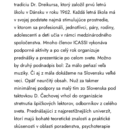
tradíciu Dr. Dreikursa, ktorý založil prvú letnú
školu v Dánsku v roku 1962. Každá letná škola má
v svojej podstate najmä stimulujúce prostredie,
v ktorom sa profesionáli, jednotlivci, páry, rodiny,
adolescenti a deti učia v rámci medzinárodného
spoločenstva. Mnoho členov ICASSI vykonáva
podporné aktivity a po celý rok organizuje
prednášky a prezentácie po celom svete. Možno
by druhý podnadpis bol: Za málo peňazí veľa
muziky. Či aj z mála dokážeme na Slovensku veľké
veci. Opäť neurčitý obsah. Nuž za takmer
minimálnej podpory sa malý tím zo Slovenska pod
taktovkou D. Čechovej vrhol do organizácie
stretnutia špičkových lektorov, odborníkov z celého
sveta. Prednášajúci z najprestížnejších univerzít,
ktorí majú bohaté teoretické znalosti a praktické
skúsenosti v oblasti poradenstva, psychoterapie