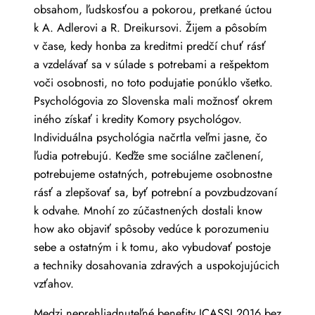
obsahom, ľudskosťou a pokorou, pretkané úctou
k A. Adlerovi a R. Dreikursovi. Žijem a pôsobím
v čase, kedy honba za kreditmi predčí chuť rásť
a vzdelávať sa v súlade s potrebami a rešpektom
voči osobnosti, no toto podujatie ponúklo všetko.
Psychológovia zo Slovenska mali možnosť okrem
iného získať i kredity Komory psychológov.
Individuálna psychológia načrtla veľmi jasne, čo
ľudia potrebujú. Keďže sme sociálne začlenení,
potrebujeme ostatných, potrebujeme osobnostne
rásť a zlepšovať sa, byť potrební a povzbudzovaní
k odvahe. Mnohí zo zúčastnených dostali know
how ako objaviť spôsoby vedúce k porozumeniu
sebe a ostatným i k tomu, ako vybudovať postoje
a techniky dosahovania zdravých a uspokojujúcich
vzťahov.
Medzi neprehliadnuteľné benefity ICASSI 2016 bez