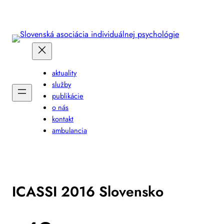
Prejsť
na
obsah
aktuality
služby
publikácie
o nás
kontakt
ambulancia
ICASSI 2016 Slovensko