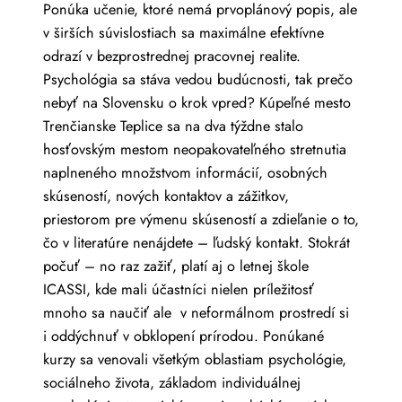
Ponúka učenie, ktoré nemá prvoplánový popis, ale
v širších súvislostiach sa maximálne efektívne
odrazí v bezprostrednej pracovnej realite.
Psychológia sa stáva vedou budúcnosti, tak prečo
nebyť na Slovensku o krok vpred? Kúpeľné mesto
Trenčianske Teplice sa na dva týždne stalo
hosťovským mestom neopakovateľného stretnutia
naplneného množstvom informácií, osobných
skúseností, nových kontaktov a zážitkov,
priestorom pre výmenu skúseností a zdieľanie o to,
čo v literatúre nenájdete – ľudský kontakt. Stokrát
počuť – no raz zažiť, platí aj o letnej škole
ICASSI, kde mali účastníci nielen príležitosť
mnoho sa naučiť ale v neformálnom prostredí si
i oddýchnuť v obklopení prírodou. Ponúkané
kurzy sa venovali všetkým oblastiam psychológie,
sociálneho života, základom individuálnej