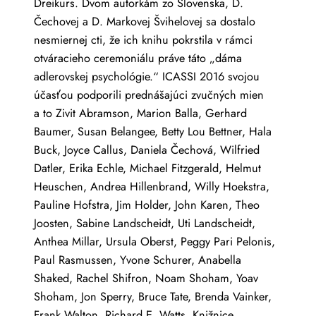
Dreikurs. Dvom autorkám zo Slovenska, D.
Čechovej a D. Markovej Švihelovej sa dostalo
nesmiernej cti, že ich knihu pokrstila v rámci
otváracieho ceremoniálu práve táto „dáma
adlerovskej psychológie.“ ICASSI 2016 svojou
účasťou podporili prednášajúci zvučných mien
a to Zivit Abramson, Marion Balla, Gerhard
Baumer, Susan Belangee, Betty Lou Bettner, Hala
Buck, Joyce Callus, Daniela Čechová, Wilfried
Datler, Erika Echle, Michael Fitzgerald, Helmut
Heuschen, Andrea Hillenbrand, Willy Hoekstra,
Pauline Hofstra, Jim Holder, John Karen, Theo
Joosten, Sabine Landscheidt, Uti Landscheidt,
Anthea Millar, Ursula Oberst, Peggy Pari Pelonis,
Paul Rasmussen, Yvone Schurer, Anabella
Shaked, Rachel Shifron, Noam Shoham, Yoav
Shoham, Jon Sperry, Bruce Tate, Brenda Vainker,
Frank Walton, Richard E. Watts. Knižnice