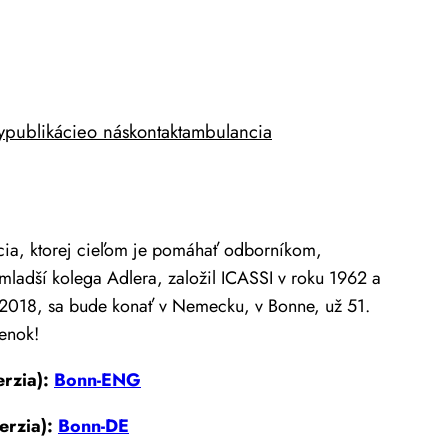
y
publikácie
o nás
kontakt
ambulancia
ácia, ktorej cieľom je pomáhať odborníkom,
 mladší kolega Adlera, založil ICASSI v roku 1962 a
ku 2018, sa bude konať v Nemecku, v Bonne, už 51.
enok!
erzia):
Bonn-ENG
erzia):
Bonn-DE