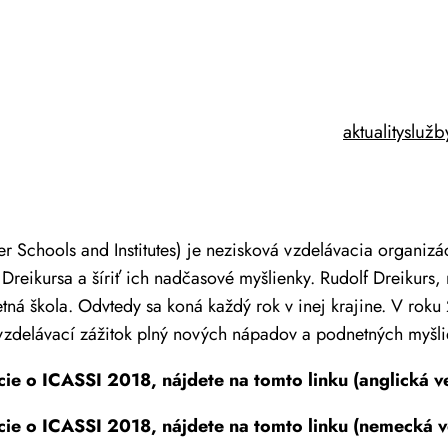
aktuality
služb
r Schools and Institutes) je nezisková vzdelávacia organiz
Dreikursa a šíriť ich nadčasové myšlienky. Rudolf Dreikurs,
etná škola. Odvtedy sa koná každý rok v inej krajine. V ro
 vzdelávací zážitok plný nových nápadov a podnetných myšli
ie o ICASSI 2018, nájdete na tomto linku (anglická v
cie o ICASSI 2018, nájdete na tomto linku (nemecká v