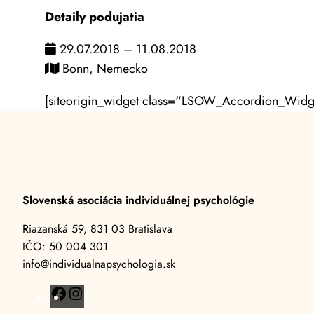
Detaily podujatia
29.07.2018 – 11.08.2018
Bonn, Nemecko
[siteorigin_widget class=“LSOW_Accordion_Widg
Slovenská asociácia individuálnej psychológie
Riazanská 59, 831 03 Bratislava
IČO: 50 004 301
info@individualnapsychologia.sk
F
I