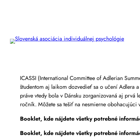
Prejsť
na
obsah
ICASSI (International Committee of Adlerian Summe
študentom aj laikom dozvedieť sa o učení Adlera a 
práve vtedy bola v Dánsku zorganizovaná aj prvá l
ročník. Môžete sa tešiť na nesmierne obohacujúci
Booklet, kde nájdete všetky potrebné informác
Booklet, kde nájdete všetky potrebné informá