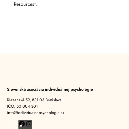
Resources“.
Slovenská asociácia individuálnej psychológie
Riazanská 59, 831 03 Bratislava
IČO: 50 004 301
info@individualnapsychologia.sk
F
I