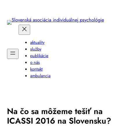
Prejsť
na
obsah
aktuality
služby
publikácie
o nás
kontakt
ambulancia
Na čo sa môžeme tešiť na
ICASSI 2016 na Slovensku?