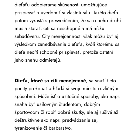
dieťaťu odopierame skúsenosti umožňujúce
prispievať a uvedomiť si vlastnú silu. Takéto dieťa
potom vyrastá s presvedčením, že sa o neho druhí
musia starať, cíti sa neschopné a má nízku
sebadôveru. City menejcennosti však môžu byť aj
výsledkom zanedbávania dieťaťa, kvôli ktorému sa
dieťa necíti schopné prispievať, pretože ostatní
jeho snahu odmietajú.
Dieťa, ktoré sa cíti menejcenné
, sa snaží tieto
pocity prekonať a hľadá si svoje miesto rozličnými
spôsobmi. Môže ísť o užitočné spôsoby, ako napr.
snaha byť usilovným študentom, dobrým
športovcom či robiť dobré skutky, ale aj rušivé až
deštruktívne ako napr. predvádzanie sa,
tyranizovanie či barbarstvo.