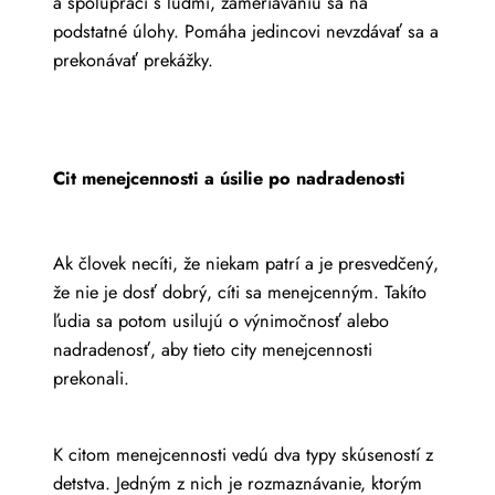
a spolupráci s ľuďmi, zameriavaniu sa na
podstatné úlohy. Pomáha jedincovi nevzdávať sa a
prekonávať prekážky.
Cit menejcennosti a úsilie po nadradenosti
Ak človek necíti, že niekam patrí a je presvedčený,
že nie je dosť dobrý, cíti sa menejcenným. Takíto
ľudia sa potom usilujú o výnimočnosť alebo
nadradenosť, aby tieto city menejcennosti
prekonali.
K citom menejcennosti vedú dva typy skúseností z
detstva. Jedným z nich je rozmaznávanie, ktorým