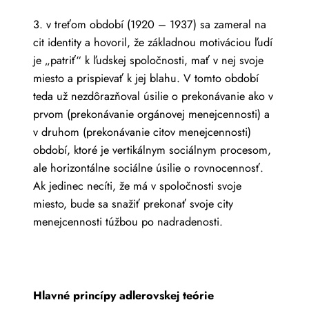
3. v treťom období (1920 – 1937) sa zameral na
cit identity a hovoril, že základnou motiváciou ľudí
je „patriť“ k ľudskej spoločnosti, mať v nej svoje
miesto a prispievať k jej blahu. V tomto období
teda už nezdôrazňoval úsilie o prekonávanie ako v
prvom (prekonávanie orgánovej menejcennosti) a
v druhom (prekonávanie citov menejcennosti)
období, ktoré je vertikálnym sociálnym procesom,
ale horizontálne sociálne úsilie o rovnocennosť.
Ak jedinec necíti, že má v spoločnosti svoje
miesto, bude sa snažiť prekonať svoje city
menejcennosti túžbou po nadradenosti.
Hlavné princípy adlerovskej teórie