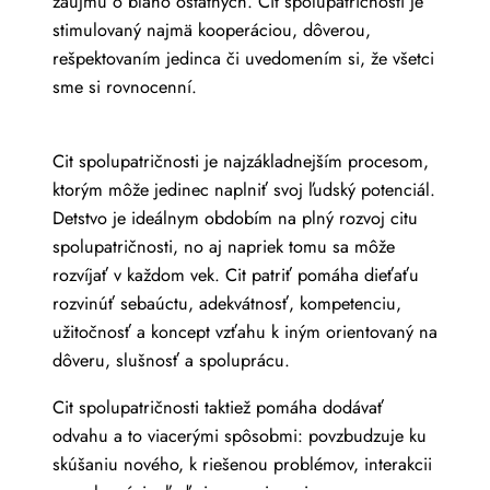
záujmu o blaho ostatných. Cit spolupatričnosti je
stimulovaný najmä kooperáciou, dôverou,
rešpektovaním jedinca či uvedomením si, že všetci
sme si rovnocenní.
Cit spolupatričnosti je najzákladnejším procesom,
ktorým môže jedinec naplniť svoj ľudský potenciál.
Detstvo je ideálnym obdobím na plný rozvoj citu
spolupatričnosti, no aj napriek tomu sa môže
rozvíjať v každom vek. Cit patriť pomáha dieťaťu
rozvinúť sebaúctu, adekvátnosť, kompetenciu,
užitočnosť a koncept vzťahu k iným orientovaný na
dôveru, slušnosť a spoluprácu.
Cit spolupatričnosti taktiež pomáha dodávať
odvahu a to viacerými spôsobmi: povzbudzuje ku
skúšaniu nového, k riešenou problémov, interakcii