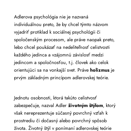
Adlerova psychológia nie je nazvaná
individuálnou preto, že by chcel týmto názvom
vyjadriť protiklad k sociálnej psychológii či
spoločenským procesom, ale práve naopak preto,
lebo chcel poukázať na nedeliteľnosť celistvosti
každého jedinca a vzájomnú závislosť medzi
jedincom a spoločnosťou, t.j. človek ako celok
orientujúci sa na vonkajší svet. Práve
holizmus
je
prvým základným princípom adlerovskej teórie.
Jednotu osobnosti, ktorá takúto celistvosť
zabezpečuje, nazval Adler
životným štýlom
, ktorý
však nereprezentuje súčasný povrchný vzťah k
prostrediu či dočasný alebo povrchný spôsob
života. Životný štýl v ponímaní adlerovskej teórie