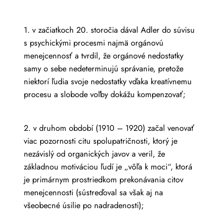
1. v začiatkoch 20. storočia dával Adler do súvisu
s psychickými procesmi najmä orgánovú
menejcennosť a tvrdil, že orgánové nedostatky
samy o sebe nedeterminujú správanie, pretože
niektorí ľudia svoje nedostatky vďaka kreatívnemu
procesu a slobode voľby dokážu kompenzovať;
2. v druhom období (1910 – 1920) začal venovať
viac pozornosti citu spolupatričnosti, ktorý je
nezávislý od organických javov a veril, že
základnou motiváciou ľudí je „vôľa k moci“, ktorá
je primárnym prostriedkom prekonávania citov
menejcennosti (sústreďoval sa však aj na
všeobecné úsilie po nadradenosti);