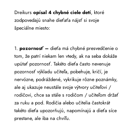
Dreikurs
opísal 4 chybné ciele detí
, ktoré
zodpovedajú snahe dieťaťa nájsť si svoje
špeciálne miesto:
1.
pozornosť –
dieťa má chybné presvedčenie o
tom, že patrí niekam len vtedy, ak na seba dokáže
upútať pozornosť. Takéto dieťa často nevenuje
pozornosť výkladu učiteľa, pobehuje, kričí, je
nervózne, podráždené, vykrikuje rôzne poznámky,
ale aj ukazuje neustále svoje výtvory učiteľovi /
rodičovi, chce sa stále s rodičom / učiteľom držať
za ruku a pod. Rodičia alebo učitelia častokrát
takéto dieťa upozorňujú, napomínajú a dieťa síce
prestane, ale iba na chvíľu.