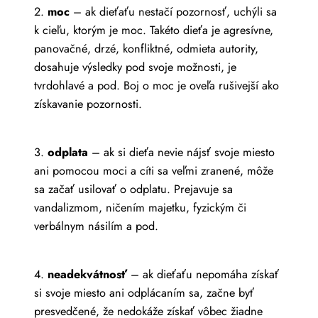
2.
moc
– ak dieťaťu nestačí pozornosť, uchýli sa
k cieľu, ktorým je moc. Takéto dieťa je agresívne,
panovačné, drzé, konfliktné, odmieta autority,
dosahuje výsledky pod svoje možnosti, je
tvrdohlavé a pod. Boj o moc je oveľa rušivejší ako
získavanie pozornosti.
3.
odplata
– ak si dieťa nevie nájsť svoje miesto
ani pomocou moci a cíti sa veľmi zranené, môže
sa začať usilovať o odplatu. Prejavuje sa
vandalizmom, ničením majetku, fyzickým či
verbálnym násilím a pod.
4.
neadekvátnosť
– ak dieťaťu nepomáha získať
si svoje miesto ani odplácaním sa, začne byť
presvedčené, že nedokáže získať vôbec žiadne