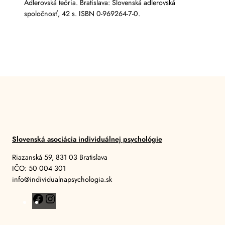
Adlerovská teória. Bratislava: Slovenská adlerovská
spoločnosť, 42 s. ISBN 0-969264-7-0.
Slovenská asociácia individuálnej psychológie
Riazanská 59, 831 03 Bratislava
IČO: 50 004 301
info@individualnapsychologia.sk
F
I
a
n
c
s