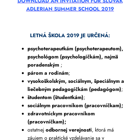
DOWNLOAD AN INVITATION FOR SLOVAK
ADLERIAN SUMMER SCHOOL 2019
LETNÁ ŠKOLA 2019 JE URČENÁ:
psychoterapeutkám (psychoterapeutom),
psychológom (psychologičkám), najmä
poradenským
;
párom a rodinám
;
vysokoškolským, sociálnym, špeciálnym a
liečebným pedagogičkám (pedagógom)
;
študentom (študentkám)
;
sociálnym pracovníkom (pracovníčkam);
zdravotníckym pracovníkom
(pracovníčkam);
ostatnej
odbornej verejnosti
, ktorá má
záujem o praktické vzdelávanie sa v