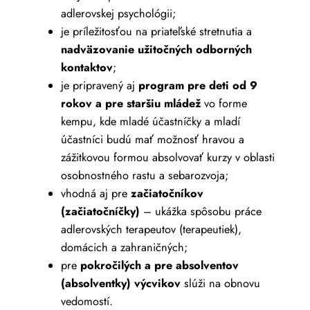
adlerovskej psychológii;
je príležitosťou na priateľské stretnutia a
nadväzovanie užitočných odborných
kontaktov
;
je pripravený aj
program pre deti od 9
rokov a pre staršiu mládež
vo forme
kempu, kde mladé účastníčky a mladí
účastníci budú mať možnosť hravou a
zážitkovou formou absolvovať kurzy v oblasti
osobnostného rastu a sebarozvoja;
vhodná aj pre
začiatočníkov
(začiatočníčky)
– ukážka spôsobu práce
adlerovských terapeutov (terapeutiek),
domácich a zahraničných;
pre
pokročilých a pre absolventov
(absolventky) výcvikov
slúži na obnovu
vedomostí.