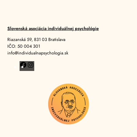
Slovenská asociácia individuálnej psychológie
Riazanská 59, 831 03 Bratislava
IČO: 50 004 301
info@individualnapsychologia.sk
F
I
a
n
c
s
e
t
b
a
o
g
o
r
k
a
m