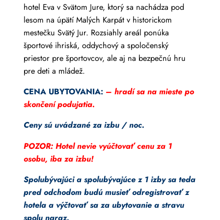
hotel Eva v Svätom Jure, ktorý sa nachádza pod
lesom na úpätí Malých Karpát v historickom
mestečku Svätý Jur. Rozsiahly areál ponúka
športové ihriská, oddychový a spoločenský
priestor pre športovcov, ale aj na bezpečnú hru
pre deti a mládež.
CENA UBYTOVANIA:
–
hradí sa na mieste po
skončení podujatia.
Ceny sú uvádzané za izbu / noc.
POZOR: Hotel nevie vyúčtovať cenu za 1
osobu, iba za izbu!
Spolubývajúci a spolubývajúce z 1 izby sa teda
pred odchodom budú musieť odregistrovať z
hotela a výčtovať sa za ubytovanie a stravu
spolu naraz.