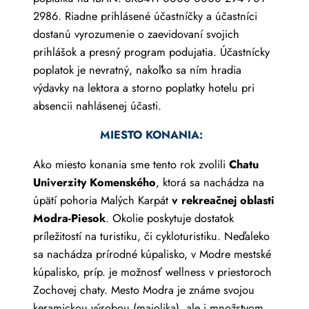
2986. Riadne prihlásené účastníčky a účastníci
dostanú vyrozumenie o zaevidovaní svojich
prihlášok a presný program podujatia. Účastnícky
poplatok je nevratný, nakoľko sa ním hradia
výdavky na lektora a storno poplatky hotelu pri
absencii nahlásenej účasti.
MIESTO KONANIA:
Ako miesto konania sme tento rok zvolili
Chatu
Univerzity Komenského
, ktorá sa nachádza na
úpätí pohoria Malých Karpát
v rekreačnej oblasti
Modra-Piesok
. Okolie poskytuje dostatok
príležitostí na turistiku, či cykloturistiku. Neďaleko
sa nachádza prírodné kúpalisko, v Modre mestské
kúpalisko, príp. je možnosť wellness v priestoroch
Zochovej chaty. Mesto Modra je známe svojou
keramickou výrobou (majolika), ale i množstvom