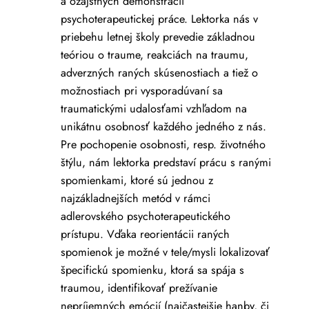
a ozajstných demonštrácií
psychoterapeutickej práce. Lektorka nás v
priebehu letnej školy prevedie základnou
teóriou o traume, reakciách na traumu,
adverzných raných skúsenostiach a tiež o
možnostiach pri vysporadúvaní sa
traumatickými udalosťami vzhľadom na
unikátnu osobnosť každého jedného z nás.
Pre pochopenie osobnosti, resp. životného
štýlu, nám lektorka predstaví prácu s ranými
spomienkami, ktoré sú jednou z
najzákladnejších metód v rámci
adlerovského psychoterapeutického
prístupu. Vďaka reorientácii raných
spomienok je možné v tele/mysli lokalizovať
špecifickú spomienku, ktorá sa spája s
traumou, identifikovať prežívanie
nepríjemných emócií (najčastejšie hanby, či