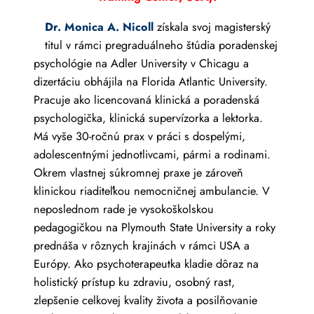
Dr. Monica A. Nicoll
získala svoj magisterský
titul v rámci pregraduálneho štúdia poradenskej
psychológie na Adler University v Chicagu a
dizertáciu obhájila na Florida Atlantic University.
Pracuje ako licencovaná klinická a poradenská
psychologička, klinická supervízorka a lektorka.
Má vyše 30-ročnú prax v práci s dospelými,
adolescentnými jednotlivcami, pármi a rodinami.
Okrem vlastnej súkromnej praxe je zároveň
klinickou riaditeľkou nemocničnej ambulancie. V
neposlednom rade je vysokoškolskou
pedagogičkou na Plymouth State University a roky
prednáša v rôznych krajinách v rámci USA a
Európy. Ako psychoterapeutka kladie dôraz na
holistický prístup ku zdraviu, osobný rast,
zlepšenie celkovej kvality života a posilňovanie