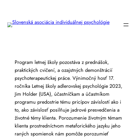
Prejsť
na
obsah
Program letnej školy pozostáva z prednášok,
praktických cvičení, a ozajstných demonštrácií
psychoterapeutickej práce.
Výnimočný hosť 17.
ročníka Letnej školy adlerovskej psychológie 2023,
Jim Holder (USA), účastníčkam a účastníkom
programu predostrie tému pricípov závislostí ako i
to, ako závislosť posilňuje jadrové presvedčenia a
životné témy klienta. Porozumenie životným témam
klienta prostredníctvom metaforického jazyku jeho
raných spomienok nám pomôže porozumieť