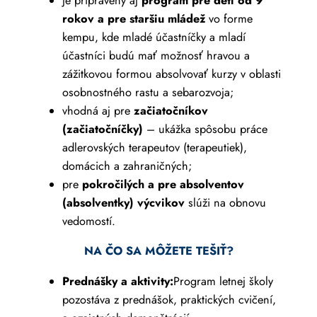
je pripravený aj
program pre deti od 9
rokov a pre staršiu mládež
vo forme
kempu, kde mladé účastníčky a mladí
účastníci budú mať možnosť hravou a
zážitkovou formou absolvovať kurzy v oblasti
osobnostného rastu a sebarozvoja;
vhodná aj pre
začiatočníkov
(začiatočníčky)
– ukážka spôsobu práce
adlerovských terapeutov (terapeutiek),
domácich a zahraničných;
pre
pokročilých a pre absolventov
(absolventky) výcvikov
slúži na obnovu
vedomostí.
NA ČO SA MÔŽETE TEŠIŤ?
Prednášky a aktivity:
Program letnej školy
pozostáva z prednášok, praktických cvičení,