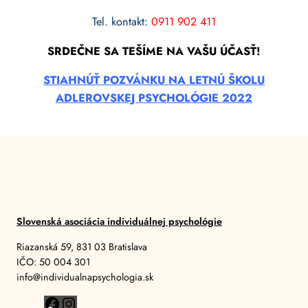
Tel. kontakt:
0911 902 411
SRDEČNE SA TEŠÍME NA VAŠU ÚČASŤ!
STIAHNÚŤ POZVÁNKU NA LETNÚ ŠKOLU
ADLEROVSKEJ PSYCHOLÓGIE 2022
Slovenská asociácia individuálnej psychológie
Riazanská 59, 831 03 Bratislava
IČO: 50 004 301
info@individualnapsychologia.sk
F
I