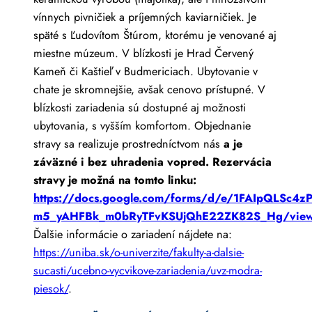
vínnych pivničiek a príjemných kaviarničiek. Je
späté s Ľudovítom Štúrom, ktorému je venované aj
miestne múzeum. V blízkosti je Hrad Červený
Kameň či Kaštieľ v Budmericiach. Ubytovanie v
chate je skromnejšie, avšak cenovo prístupné. V
blízkosti zariadenia sú dostupné aj možnosti
ubytovania, s vyšším komfortom. Objednanie
stravy sa realizuje prostredníctvom nás
a je
záväzné i bez uhradenia vopred.
Rezervácia
stravy je možná na tomto linku:
https://docs.google.com/forms/d/e/1FAIpQLSc4
m5_yAHFBk_m0bRyTFvKSUjQhE22ZK82S_Hg/view
Ďalšie informácie o zariadení nájdete na:
https://uniba.sk/o-univerzite/fakulty-a-dalsie-
sucasti/ucebno-vycvikove-zariadenia/uvz-modra-
piesok/
.