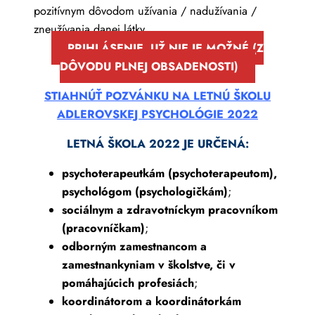
pozitívnym dôvodom užívania / nadužívania /
zneužívania danej látky
.
PRIHLÁSENIE UŽ NIE JE MOŽNÉ (Z
DÔVODU PLNEJ OBSADENOSTI)
STIAHNÚŤ POZVÁNKU NA LETNÚ ŠKOLU
ADLEROVSKEJ PSYCHOLÓGIE 2022
LETNÁ ŠKOLA 2022 JE URČENÁ:
psychoterapeutkám (psychoterapeutom),
psychológom (psychologičkám)
;
sociálnym a zdravotníckym pracovníkom
(pracovníčkam)
;
odborným zamestnancom a
zamestnankyniam v školstve, či v
pomáhajúcich profesiách
;
koordinátorom a koordinátorkám