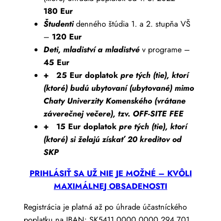
180 Eur
Študenti
denného štúdia 1. a 2. stupňa VŠ
–
120 Eur
Deti, mladiství a mladistvé
v programe –
45 Eur
+ 25 Eur doplatok
pre tých (tie), ktorí
(ktoré) budú ubytovaní (ubytované) mimo
Chaty Univerzity Komenského (vrátane
záverečnej večere), tzv. OFF-SITE FEE
+ 15 Eur doplatok
pre tých (tie), ktorí
(ktoré) si želajú získať 20 kreditov od
SKP
PRIHLÁSIŤ SA UŽ NIE JE MOŽNÉ – KVÔLI
MAXIMÁLNEJ OBSADENOSTI
Registrácia je platná až po úhrade účastníckého
poplatku na IBAN: SK5411 0000 0000 294 701