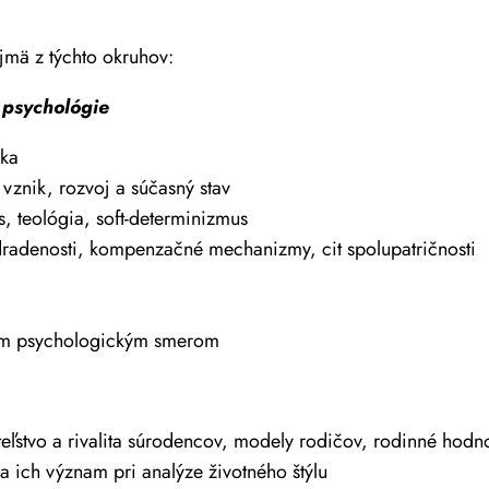
mä z týchto okruhov:
 psychológie
ika
 vznik, rozvoj a súčasný stav
, teológia, soft-determinizmus
adradenosti, kompenzačné mechanizmy, cit spolupatričnosti
tným psychologickým smerom
eľstvo a rivalita súrodencov, modely rodičov, rodinné hodno
a ich význam pri analýze životného štýlu