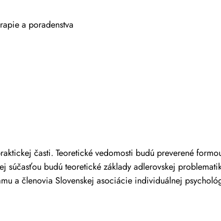
rapie a poradenstva
raktickej časti. Teoretické vedomosti budú preverené formou
torej súčasťou budú teoretické základy adlerovskej problemat
ramu a členovia Slovenskej asociácie individuálnej psychológ