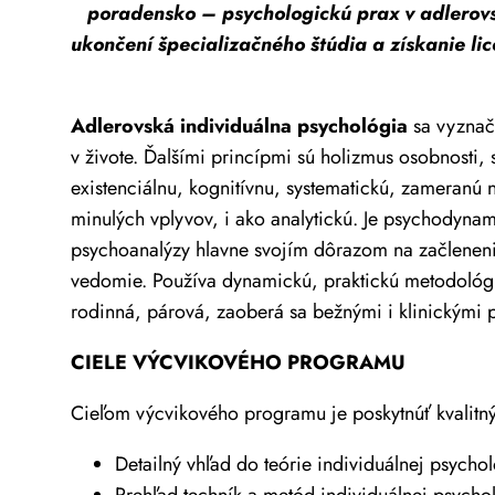
poradensko – psychologickú prax v adlerovs
ukončení špecializačného štúdia a získanie lic
Adlerovská individuálna psychológia
sa vyznaču
v živote. Ďalšími princípmi sú holizmus osobnosti,
existenciálnu, kognitívnu, systematickú, zameranú 
minulých vplyvov, i ako analytickú. Je psychodynam
psychoanalýzy hlavne svojím dôrazom na začlenenie
vedomie. Používa dynamickú, praktickú metodológiu,
rodinná, párová, zaoberá sa bežnými i klinickými 
CIELE VÝCVIKOVÉHO PROGRAMU
Cieľom výcvikového programu je poskytnúť kvalitný
Detailný vhľad do teórie individuálnej psycho
Prehľad techník a metód individuálnej psycho