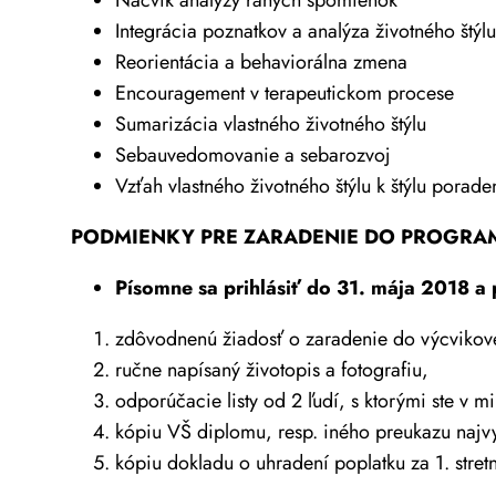
Integrácia poznatkov a analýza životného štýlu
Reorientácia a behaviorálna zmena
Encouragement v terapeutickom procese
Sumarizácia vlastného životného štýlu
Sebauvedomovanie a sebarozvoj
Vzťah vlastného životného štýlu k štýlu porade
PODMIENKY PRE ZARADENIE DO PROGRA
Písomne sa prihlásiť do 31. mája 2018 a p
zdôvodnenú žiadosť o zaradenie do výcvikové
ručne napísaný životopis a fotografiu,
odporúčacie listy od 2 ľudí, s ktorými ste v m
kópiu VŠ diplomu, resp. iného preukazu najv
kópiu dokladu o uhradení poplatku za 1. stretn