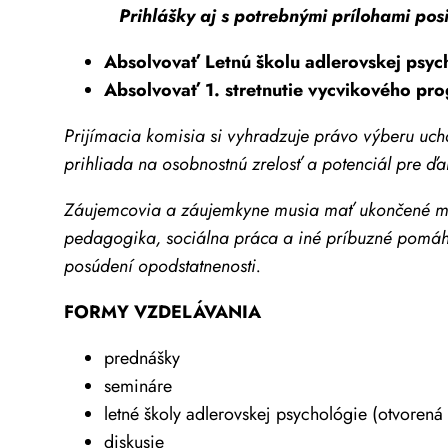
Prihlášky aj s potrebnými prílohami posiel
Absolvovať Letnú školu adlerovskej psy
Absolvovať 1. stretnutie vycvikového pr
Prijímacia komisia si vyhradzuje právo výberu uc
prihliada na osobnostnú zrelosť a potenciál pre ďa
Záujemcovia a záujemkyne musia mať ukončené min
pedagogika, sociálna práca a iné príbuzné pomáh
posúdení opodstatnenosti.
FORMY VZDELÁVANIA
prednášky
semináre
letné školy adlerovskej psychológie (otvorená
diskusie