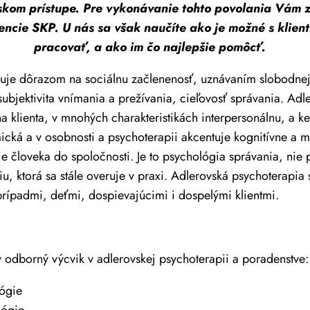
kom prístupe. Pre vykonávanie tohto povolania Vám z 
encie SKP. U nás sa však naučíte ako je možné s klient
pracovať, a ako im čo najlepšie pomôcť.
je dôrazom na sociálnu začlenenosť, uznávaním slobodnej v
 subjektivita vnímania a prežívania, cieľovosť správania. A
na klienta, v mnohých charakteristikách interpersonálnu, a 
ická a v osobnosti a psychoterapii akcentuje kognitívne a 
 človeka do spoločnosti. Je to psychológia správania, nie 
 ktorá sa stále overuje v praxi. Adlerovská psychoterapia s
prípadmi, deťmi, dospievajúcimi i dospelými klientmi.
 odborný výcvik v adlerovskej psychoterapii a poradenstve:
lógie
lógie