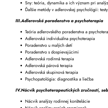
Sny: teória, dynamika a ich význam pri analýz
Ďalšie metódy v adlerovskej psychológii: test
III.Adlerovské poradenstvo a psychoterapia
Teória adlerovského poradenstva a psychoter
Adlerovská individuálna psychoterapia
Poradenstvo u malých detí
Poradenstvo s dospievajúcimi
Adlerovská rodinná terapia
Adlerovská párová terapia
Adlerovská skupinová terapia
Psychopatológia: diagnostika a liečba
IV.Nácvik psychoterapeutických zručností, seb
Nácvik analýzy rodinnej konštelácie
Nácvik analýzy raných spomienok