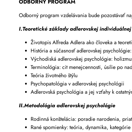
ODBORNÝ PROGRAM
Odborný program vzdelávania bude pozostávať naj
I.Teoretické základy adlerovskej individuálnej
Životopis Alfreda Adlera ako človeka a teoret
História a súčasnosť adlerovskej psychológie:
Východiská adlerovskej psychológie: holizmus
Terminológia: cit menejcennosti, úsilie po n
Teória životného štýlu
Psychopatológia v adlerovskej psychológii
Adlerovská psychológia a jej vzťahy k osta
II.Metodológia adlerovskej psychológie
Rodinná konštelácia: poradie narodenia, priat
Rané spomienky: teória, dynamika, kategórie 