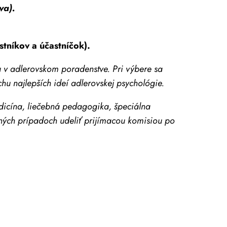
va).
tníkov a účastníčok).
 v adlerovskom poradenstve. Pri výbere sa
hu najlepších ideí adlerovskej psychológie.
icína, liečebná pedagogika, špeciálna
ch prípadoch udeliť prijímacou komisiou po