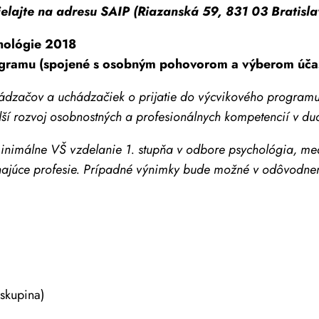
ajte na adresu SAIP (Riazanská 59, 831 03 Bratisla
chológie 2018
ogramu (spojené s osobným pohovorom a výberom účas
hádzačov a uchádzačiek o prijatie do výcvikového programu
lší rozvoj osobnostných a profesionálnych kompetencií v duc
imálne VŠ vzdelanie 1. stupňa v odbore psychológia, med
ajúce profesie.
Prípadné výnimky bude možné v odôvodnený
 skupina)