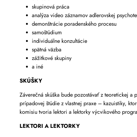
skupinová práca
analýza video záznamov adlerovskej psychote
demonštrácie poradenského procesu
samoštúdium
individuálne konzultácie
spätná väzba
zážitkové skupiny
a iné
SKÚŠKY
Záverečná skúška bude pozostávať z teoretickej a p
prípadovej štúdie z vlastnej praxe – kazuistiky, k
komisiu tvoria lektori a lektorky výcvikového prog
LEKTORI A LEKTORKY