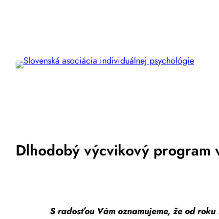
Prejsť
na
obsah
Dlhodobý výcvikový program 
S radosťou Vám oznamujeme, že od roku 2