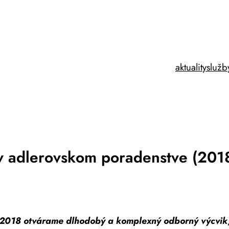
aktuality
služb
v adlerovskom poradenstve (201
018 otvárame dlhodobý a komplexný odborný výcvik, 