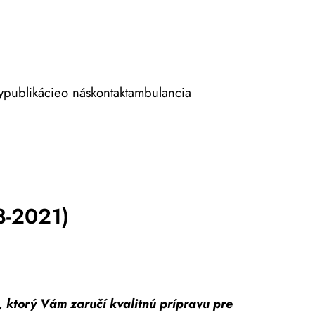
y
publikácie
o nás
kontakt
ambulancia
8-2021)
ktorý Vám zaručí kvalitnú prípravu pre