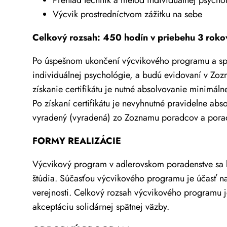
Výcvik prostredníctvom zážitku na sebe
Celkový rozsah: 450 hodín v priebehu 3 rok
Po úspešnom ukončení výcvikového programu a splne
individuálnej psychológie, a budú evidovaní v Z
získanie certifikátu je nutné absolvovanie minimál
Po získaní certifikátu je nevyhnutné pravidelne 
vyradený (vyradená) zo Zoznamu poradcov a pora
FORMY REALIZÁCIE
Výcvikový program v adlerovskom poradenstve sa bu
štúdia. Súčasťou výcvikového programu je účasť na
verejnosti. Celkový rozsah výcvikového programu j
akceptáciu solidárnej spätnej väzby.