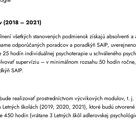
ov (2018 – 2021)
ní všetkých stanovených podmienok získajú absolventi a ab
ozname odporúčaných poradcov a poradkýň SAIP, uverejneno
ne 25 hodín individuálnej psychoterapie u schváleného psyc
absolvovať supervíziu – v minimálnom rozsahu 50 hodín ročn
dkýň SAIP.
de realizovať prostredníctvom výcvikových modulov, t. j. 
 Letných školách (2019, 2020, 2021), ktoré budú otvorené 
e 450 hodín (vrátane 3 Letných škôl adlerovskej psychológi