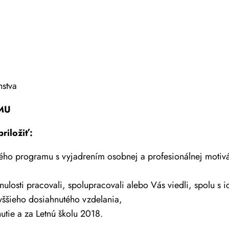
nstva
MU
riložiť:
ho programu s vyjadrením osobnej a profesionálnej motivá
inulosti pracovali, spolupracovali alebo Vás viedli, spolu s 
yššieho dosiahnutého vzdelania,
utie a za Letnú školu 2018.