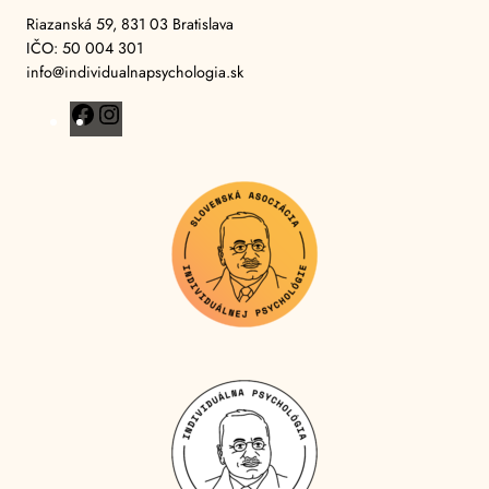
Riazanská 59, 831 03 Bratislava
IČO: 50 004 301
info@individualnapsychologia.sk
F
I
a
n
c
s
e
t
b
a
o
g
o
r
k
a
m