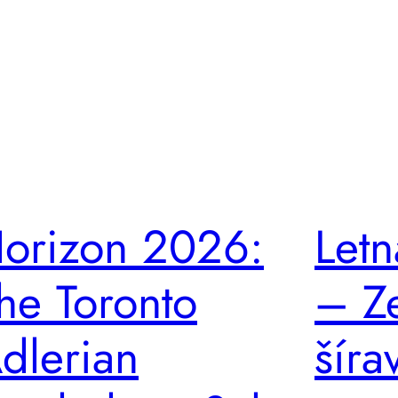
orizon 2026:
Letn
he Toronto
– Z
dlerian
šíra