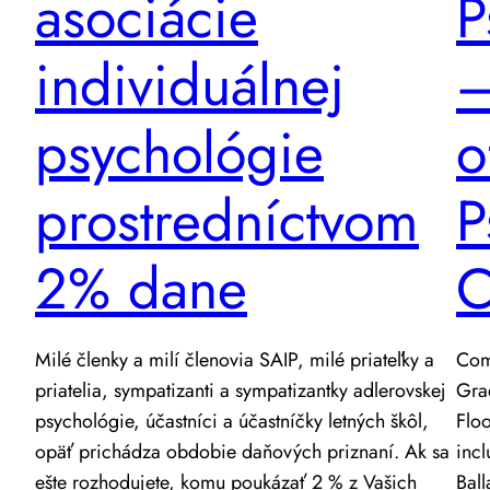
asociácie
P
individuálnej
–
psychológie
o
prostredníctvom
P
2% dane
C
Milé členky a milí členovia SAIP, milé priateľky a
Com
priatelia, sympatizanti a sympatizantky adlerovskej
Gra
psychológie, účastníci a účastníčky letných škôl,
Flo
opäť prichádza obdobie daňových priznaní. Ak sa
incl
ešte rozhodujete, komu poukázať 2 % z Vašich
Bal