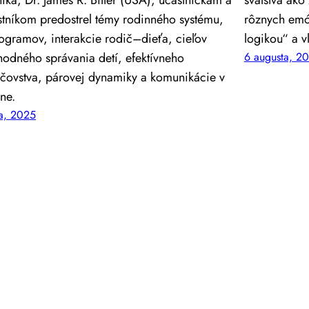
stníkom predostrel témy rodinného systému,
rôznych emó
ogramov, interakcie rodič–dieťa, cieľov
logikou“ a v
hodného správania detí, efektívneho
6 augusta, 2
ičovstva, párovej dynamiky a komunikácie v
ne.
la, 2025