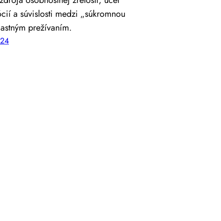
cií a súvislosti medzi „súkromnou
lastným prežívaním.
024