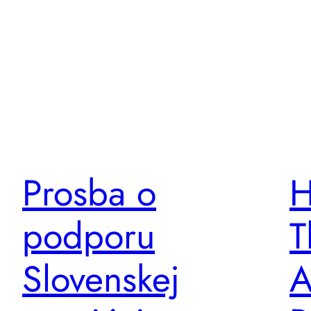
Prosba o
H
podporu
T
Slovenskej
A