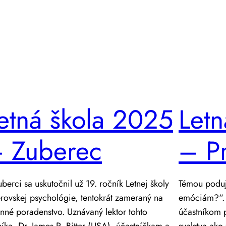
etná škola 2025
Letn
 Zuberec
– P
berci sa uskutočnil už 19. ročník Letnej školy
Témou poduj
rovskej psychológie, tentokrát zameraný na
emóciám?“. 
nné poradenstvo. Uznávaný lektor tohto
účastníkom p
íka, Dr. James R. Bitter (USA), účastníčkam a
svalstva ako