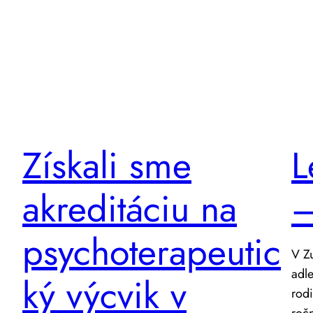
Získali sme
L
akreditáciu na
–
psychoterapeutic
V Zu
adle
ký výcvik v
rodi
ročn