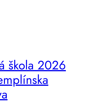
á škola 2026
emplínska
va