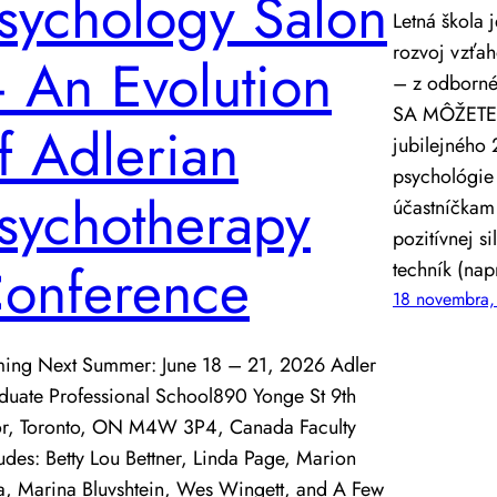
sychology Salon
Letná škola 
rozvoj vzťa
 An Evolution
– z odborn
SA MÔŽETE 
f Adlerian
jubilejného 
psychológie 
sychotherapy
účastníčkam
pozitívnej s
onference
techník (nap
18 novembra
ing Next Summer: June 18 – 21, 2026 Adler
duate Professional School890 Yonge St 9th
or, Toronto, ON M4W 3P4, Canada Faculty
udes: Betty Lou Bettner, Linda Page, Marion
la, Marina Bluvshtein, Wes Wingett, and A Few