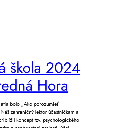
á škola 2024
redná Hora
atia bolo „Ako porozumieť
Náš zahraničný lektor účastníčkam a
riblížil koncept tzv. psychologického
 zdroja osobnostnej zrelosti, účel