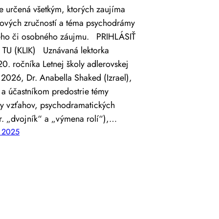
je určená všetkým, ktorých zaujíma
hových zručností a téma psychodrámy
ého či osobného záujmu. PRIHLÁSIŤ
TU (KLIK) Uznávaná lektorka
20. ročníka Letnej školy adlerovskej
2026, Dr. Anabella Shaked (Izrael),
 a účastníkom predostrie témy
ily vzťahov, psychodramatických
r. „dvojník“ a „výmena rolí“),…
, 2025