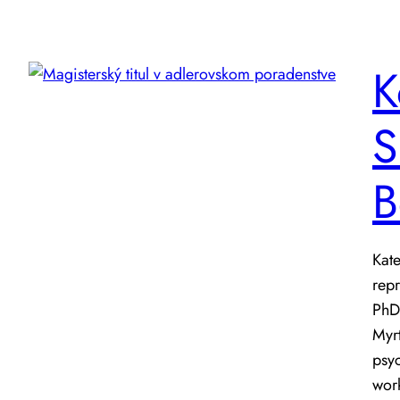
K
S
B
Kate
rep
PhDr
Myr
psy
wor